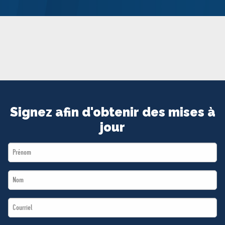
MÉDIAS
BÉNÉVOLE
ADHÉREZ
BOUTIQUE
Signez afin d'obtenir des mises à
jour
First
Name
Last
*
Name
Email
*
*