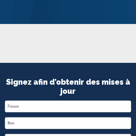
MÉDIAS
BÉNÉVOLE
ADHÉREZ
BOUTIQUE
Signez afin d'obtenir des mises à
jour
First
Name
Last
*
Name