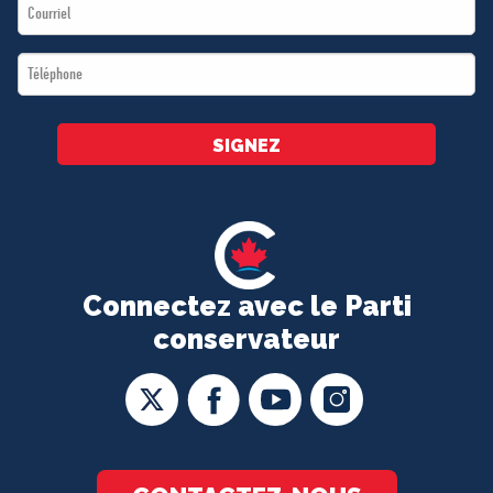
Email
*
*
Téléphone
*
SIGNEZ
Connectez avec le Parti
conservateur