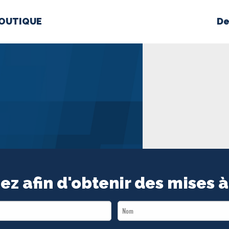
OUTIQUE
De
PROPOS
MÉDIAS
BÉ
nts constitutifs
BOUTIQUE
ez afin d'obtenir des mises à
Last
Name