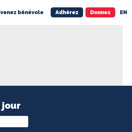
venez bénévole
Adhérez
Donnez
EN
NÉVOLE
ADHÉREZ
 jour