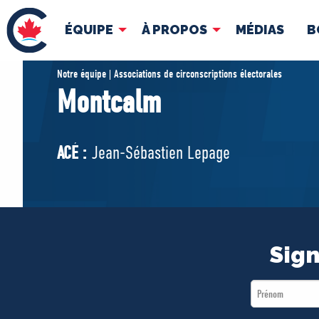
ÉQUIPE
À PROPOS
MÉDIAS
B
ÉQUIPE
À 
Notre équipe | Associations de circonscriptions électorales
Montcalm
Pierre Poilievre
Docume
Vos députés conservateurs
ACÉ :
Jean-Sébastien Lepage
Cabinet fantôme
Exécutif national
ACÉ
Sign
First
Name