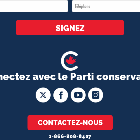
Téléphone
*
*
SIGNEZ
ectez avec le Parti conserv
CONTACTEZ-NOUS
1-866-808-8407