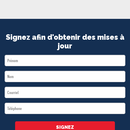
MÉDIAS
BÉNÉVOLE
ADHÉREZ
BOUTIQUE
Signez afin d'obtenir des mises à
jour
First
Name
Last
*
Name
Email
*
*
Téléphone
*
SIGNEZ