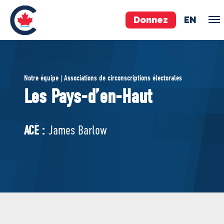
Donnez
EN
ÉQUIPE
Notre équipe | Associations de circonscriptions électorales
Pierre Poilievre
Les Pays-d’en-Haut
Vos députés conservateurs
Cabinet fantôme
ACÉ :
James Barlow
Exécutif national
ACÉ
À PROPOS
Documents constitutifs