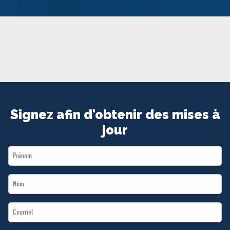
MÉDIAS
BÉNÉVOLE
ADHÉREZ
BOUTIQUE
Signez afin d'obtenir des mises à
jour
First
Name
Last
*
Name
Email
*
*