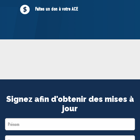
MÉDIAS
Faites un don à votre ACÉ
BÉNÉVOLE
ADHÉREZ
BOUTIQUE
Signez afin d'obtenir des mises à
jour
First
Name
Last
*