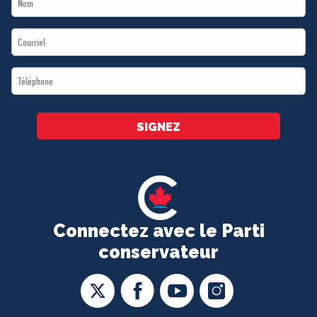
Name
Email
*
*
Téléphone
*
SIGNEZ
Connectez avec le Parti
conservateur