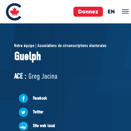
Donnez
EN
ÉQUIPE
Notre équipe | Associations de circonscriptions électorales
Pierre Poilievre
Guelph
Vos députés conservateurs
Cabinet fantôme
ACÉ :
Greg Jacina
Exécutif national
ACÉ
Facebook
À PROPOS
Twitter
Documents constitutifs
Site web local