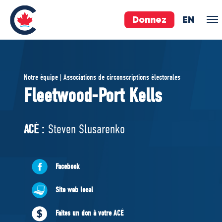
Donnez
EN
ÉQUIPE
Notre équipe | Associations de circonscriptions électorales
Pierre Poilievre
Fleetwood-Port Kells
Vos députés conservateurs
Cabinet fantôme
ACÉ :
Steven Slusarenko
Exécutif national
ACÉ
Facebook
À PROPOS
Site web local
Documents constitutifs
Faites un don à votre ACÉ