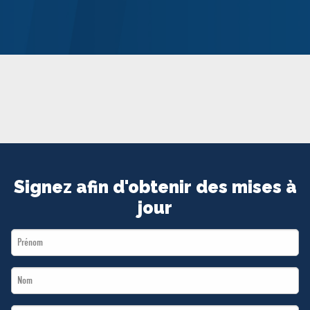
MÉDIAS
BÉNÉVOLE
ADHÉREZ
BOUTIQUE
Signez afin d'obtenir des mises à
jour
First
Name
Last
*
Name