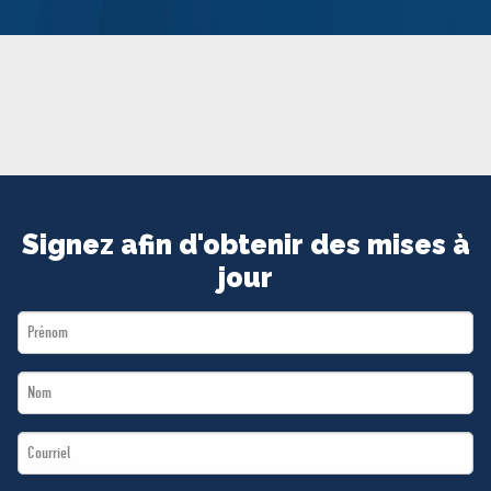
MÉDIAS
BÉNÉVOLE
ADHÉREZ
BOUTIQUE
Signez afin d'obtenir des mises à
jour
First
Name
Last
*
Name
Email
*
*