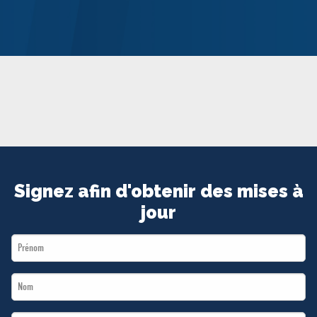
MÉDIAS
BÉNÉVOLE
ADHÉREZ
BOUTIQUE
Signez afin d'obtenir des mises à
jour
First
Name
Last
*
Name