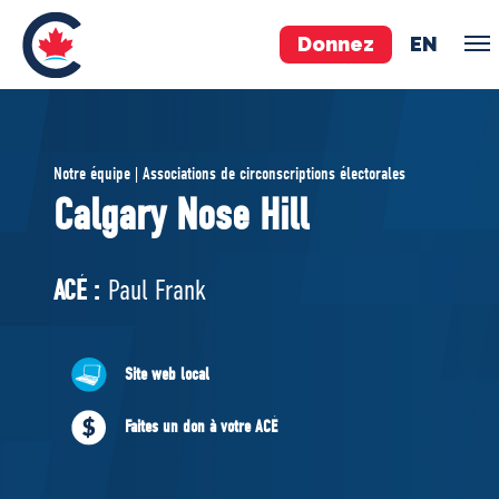
Donnez
EN
ÉQUIPE
Notre équipe | Associations de circonscriptions électorales
Pierre Poilievre
Calgary Nose Hill
Vos députés conservateurs
Cabinet fantôme
ACÉ :
Paul Frank
Exécutif national
ACÉ
Site web local
À PROPOS
Faites un don à votre ACÉ
Documents constitutifs