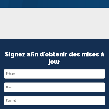
MÉDIAS
BÉNÉVOLE
ADHÉREZ
BOUTIQUE
Signez afin d'obtenir des mises à
jour
First
Name
Last
*
Name
Email
*
*