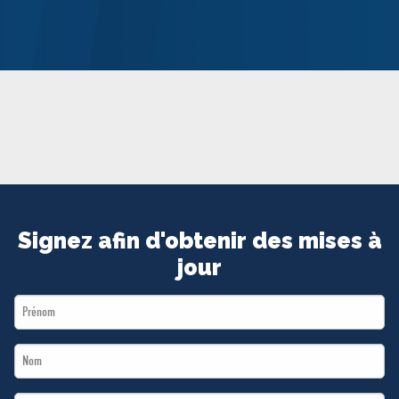
MÉDIAS
BÉNÉVOLE
ADHÉREZ
BOUTIQUE
Signez afin d'obtenir des mises à
jour
First
Name
Last
*
Name