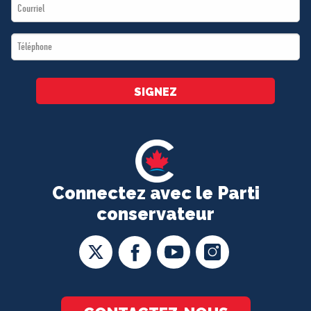
Email
*
*
Téléphone
*
SIGNEZ
Connectez avec le Parti
conservateur