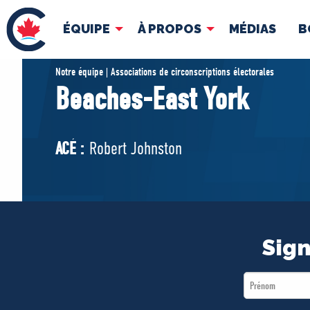
ÉQUIPE
À PROPOS
MÉDIAS
B
ÉQUIPE
À 
Notre équipe | Associations de circonscriptions électorales
Beaches-East York
Pierre Poilievre
Docume
Vos députés conservateurs
ACÉ :
Robert Johnston
Cabinet fantôme
Exécutif national
ACÉ
Sign
First
Name