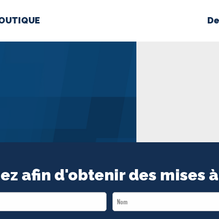
OUTIQUE
De
PROPOS
MÉDIAS
BÉ
nts constitutifs
BOUTIQUE
ez afin d'obtenir des mises à
Last
Name