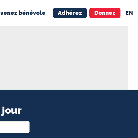
venez bénévole
Adhérez
Donnez
EN
NÉVOLE
ADHÉREZ
 jour