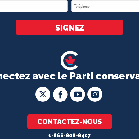
Téléphone
*
*
SIGNEZ
ectez avec le Parti conserv
CONTACTEZ-NOUS
1-866-808-8407