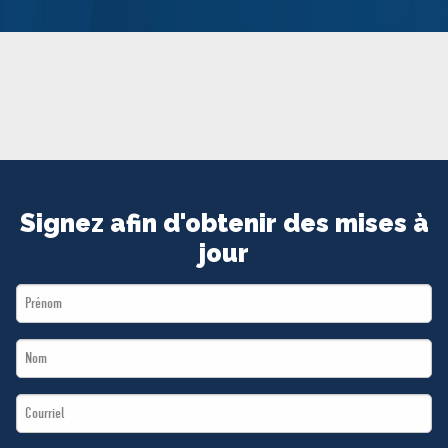
MÉDIAS
BÉNÉVOLE
ADHÉREZ
BOUTIQUE
Signez afin d'obtenir des mises à
jour
First
Name
Last
*
Name
Email
*
*