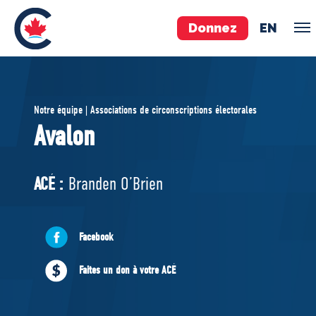
Donnez
EN
ÉQUIPE
Notre équipe | Associations de circonscriptions électorales
Pierre Poilievre
Avalon
Vos députés conservateurs
Cabinet fantôme
ACÉ :
Branden O’Brien
Exécutif national
ACÉ
Facebook
À PROPOS
Faites un don à votre ACÉ
Documents constitutifs