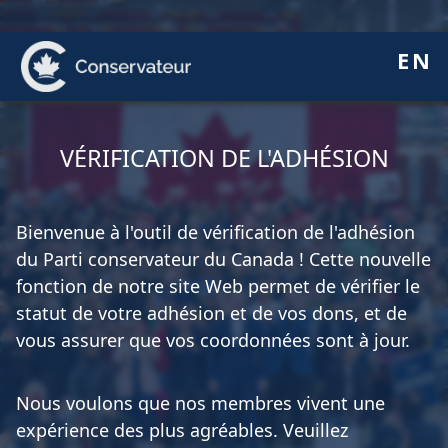
Donnez
EN
ÉQUIPE
Pierre Poilievre
Vos députés conservateurs
Cabinet fantôme
Exécutif national
ACÉ
À PROPOS
Documents constitutifs
© Droit d’auteur 2026. Autorisé par l’agent principal du
Parti conservateur du Canada. Consultez notre
politique de confidentialité
.