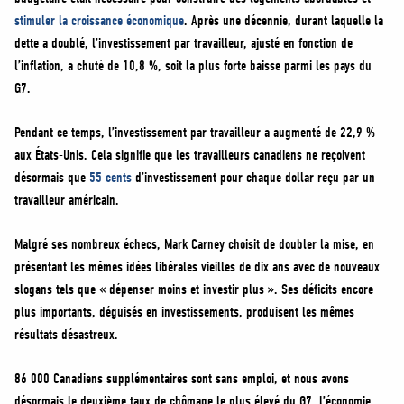
MÉDIAS
stimuler la croissance économique
. Après une décennie, durant laquelle la
BÉNÉVOLE
dette a doublé, l’investissement par travailleur, ajusté en fonction de
l’inflation, a chuté de 10,8 %, soit la plus forte baisse parmi les pays du
ADHÉREZ
G7.
BOUTIQUE
Pendant ce temps, l’investissement par travailleur a augmenté de 22,9 %
aux États-Unis. Cela signifie que les travailleurs canadiens ne reçoivent
désormais que
55 cents
d’investissement pour chaque dollar reçu par un
travailleur américain.
Malgré ses nombreux échecs, Mark Carney choisit de doubler la mise, en
présentant les mêmes idées libérales vieilles de dix ans avec de nouveaux
slogans tels que « dépenser moins et investir plus ». Ses déficits encore
plus importants, déguisés en investissements, produisent les mêmes
résultats désastreux.
86 000 Canadiens supplémentaires sont sans emploi, et nous avons
désormais le deuxième taux de chômage le plus élevé du G7, l’économie