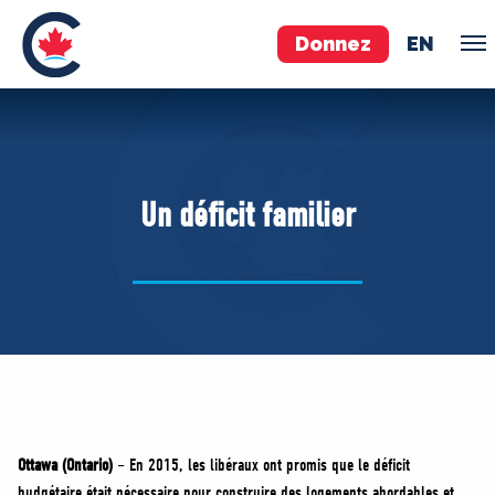
Donnez
EN
ÉQUIPE
Pierre Poilievre
Un déficit familier
Vos députés conservateurs
Cabinet fantôme
Exécutif national
ACÉ
À PROPOS
Documents constitutifs
Ottawa (Ontario)
– En 2015, les libéraux ont promis que le déficit
budgétaire était nécessaire pour construire des logements abordables et