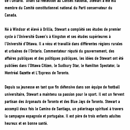
de l’Ontario. Avant sa réélection au Conseil national, Stewart a été élu
membre du Comité constitutionnel national du Parti conservateur du
Canada.
Né à Windsor et élevé à Orillia, Stewart a complété ses études de premier
cycle à l’Université Queen’s à Kingston et ses études supérieures à
l’Université d’Ottawa. Il a vécu et travaillé dans différentes régions rurales
et urbaines de l’Ontario. Commentateur réputé du gouvernement, des
affaires publiques et des politiques publiques, les idées de Stewart ont été
publiées dans l’Ottawa Citizen, le Sudbury Star, le Hamilton Spectator, la
Montréal Gazette et L’Express de Toronto.
Depuis sa jeunesse en tant que fin défensive dans son équipe de football
universitaire, Stewart a maintenu sa passion pour le sport. Il est un fervent
partisan des Argonauts de Toronto et des Blue Jays de Toronto. Stewart a
accompli deux fois le Camino de Santiago, un pèlerinage spirituel à travers
la campagne espagnole et portugaise. Il est père de trois enfants adultes
heureux et en bonne santé.