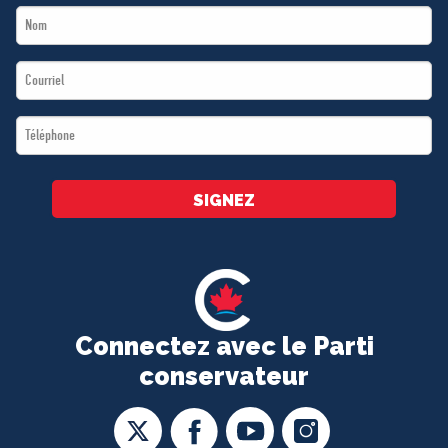
Last
*
Name
Email
*
*
Téléphone
*
SIGNEZ
Connectez avec le Parti
conservateur