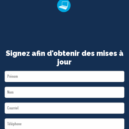
Signez afin d'obtenir des mises à
jour
First
Name
Last
*
Name
Email
*
*
Téléphone