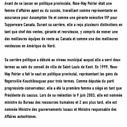
MÉDIAS
Avant de se lancer en politique provinciale, Rose-May Poirier était une
femme d’affaires ayant eu du succès, travaillant comme représentante en
BÉNÉVOLE
assurance pour Assomption Vie et comme une gérante exécutive VIP pour
ADHÉREZ
Tupperware Canada. Durant sa carrière, elle a reçu plusieurs distinctions en
BOUTIQUE
tant que chef des ventes, gérante et recruteuse, y compris de mener une
des meilleures équipes de vente au Canada et comme une des meilleures
vendeuses en Amérique du Nord.
Sa carrière politique a débuté au niveau municipal auquel elle a servi deux
termes au sein du conseil de ville de Saint-Louis de Kent. En 1999, Rose-
May Poirier a fait le saut en politique provincial, représentant les gens de
Rogersville-Kouchibouguac pour trois termes. Comme députée du parti
progressiste-conservateur, elle a été la première femme a siégé en tant que
Présidente du caucus. Lors de sa réélection le 9 juin 2003, elle est nommée
ministre du Bureau des ressources humaines et 2 ans plus tard, elle est
nommée Ministre des gouvernements locaux et Ministre responsable des
Affaires autochtones.