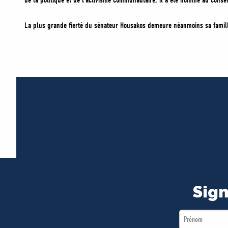
de la politique et de l’activisme communautaire, il a été nommé au conseil
La plus grande fierté du sénateur Housakos demeure néanmoins sa famille
Sign
First