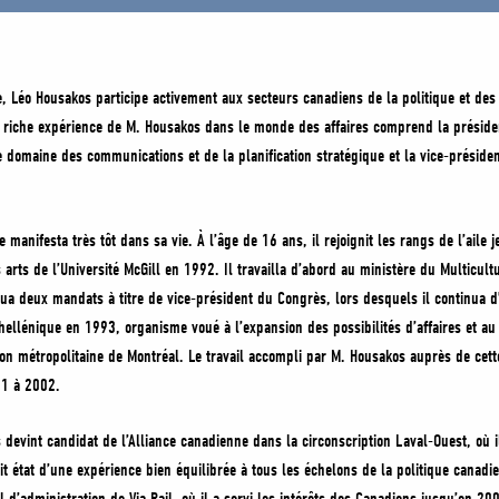
e, Léo Housakos participe activement aux secteurs canadiens de la politique et d
riche expérience de M. Housakos dans le monde des affaires comprend la présiden
 domaine des communications et de la planification stratégique et la vice-présiden
 manifesta très tôt dans sa vie. À l’âge de 16 ans, il rejoignit les rangs de l’aile
 arts de l’Université McGill en 1992. Il travailla d’abord au ministère du Multicul
ua deux mandats à titre de vice-président du Congrès, lors desquels il continua d’
énique en 1993, organisme voué à l’expansion des possibilités d’affaires et au 
métropolitaine de Montréal. Le travail accompli par M. Housakos auprès de cette
01 à 2002.
vint candidat de l’Alliance canadienne dans la circonscription Laval-Ouest, où il
t état d’une expérience bien équilibrée à tous les échelons de la politique canad