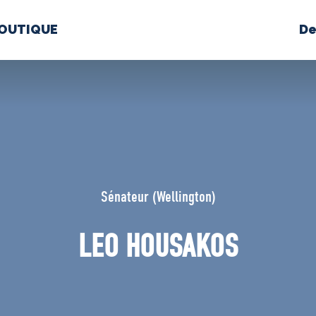
OUTIQUE
De
PROPOS
MÉDIAS
BÉ
nts constitutifs
Sénateur (Wellington)
BOUTIQUE
LEO HOUSAKOS