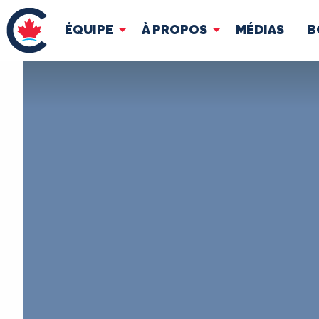
ÉQUIPE
À PROPOS
MÉDIAS
B
ÉQUIPE
À 
Pierre Poilievre
Docume
Vos députés conservateurs
Cabinet fantôme
Exécutif national
ACÉ