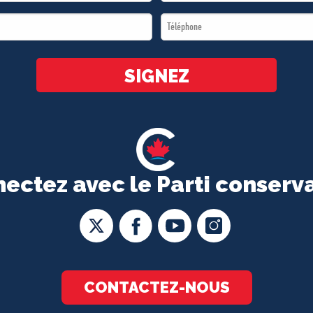
Name
Téléphone
*
*
SIGNEZ
ectez avec le Parti conserv
CONTACTEZ-NOUS