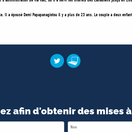
 d’administration de Via Rail, où il a servi les intérêts des Canadiens jusqu’en 20
. Il a épousé Demi Papapanagiotou il y a plus de 23 ans. Le couple a deux enfants
ez afin d'obtenir des mises à
Last