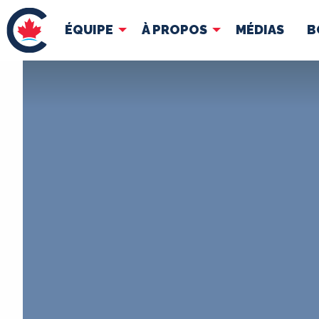
ÉQUIPE
À PROPOS
MÉDIAS
B
ÉQUIPE
À 
Pierre Poilievre
Docume
Vos députés conservateurs
Cabinet fantôme
Exécutif national
ACÉ