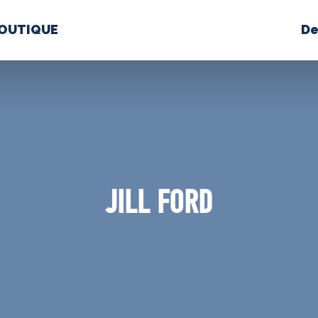
OUTIQUE
De
PROPOS
MÉDIAS
BÉ
nts constitutifs
JILL FORD
BOUTIQUE