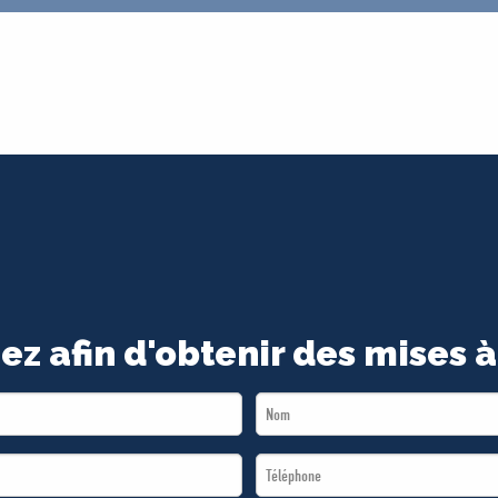
ez afin d'obtenir des mises à
Last
Name
Téléphone
*