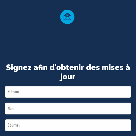
MÉDIAS
BÉNÉVOLE
ADHÉREZ
BOUTIQUE
Signez afin d'obtenir des mises à
jour
First
Name
Last
*
Name
Email
*
*