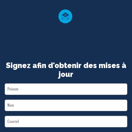
MÉDIAS
BÉNÉVOLE
ADHÉREZ
BOUTIQUE
Signez afin d'obtenir des mises à
jour
First
Name
Last
*
Name
Email
*
*