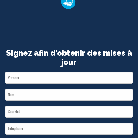
Signez afin d'obtenir des mises à
jour
First
Name
Last
*
Name
Email
*
*
Téléphone
*