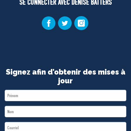
SE CONNECTER AVEC DENISE BATTERS
Signez afin d'obtenir des mises à
jour
First
Name
Last
*
Name
Email
*