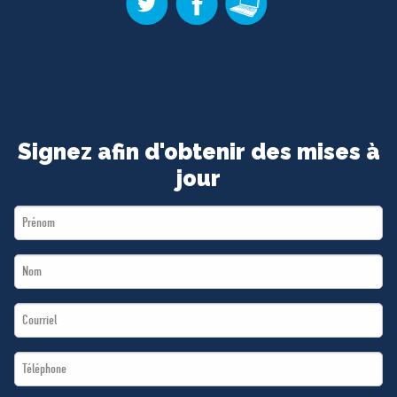
Signez afin d'obtenir des mises à
jour
First
Name
Last
*
Name
Email
*
*
Téléphone
*