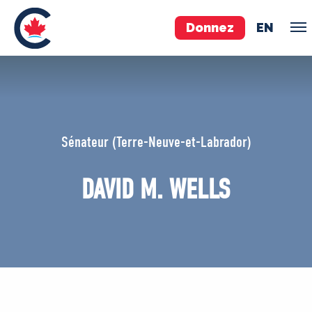
Donnez
EN
ÉQUIPE
Pierre Poilievre
Sénateur (Terre-Neuve-et-Labrador)
Vos députés conservateurs
Cabinet fantôme
DAVID M. WELLS
Exécutif national
ACÉ
À PROPOS
Documents constitutifs