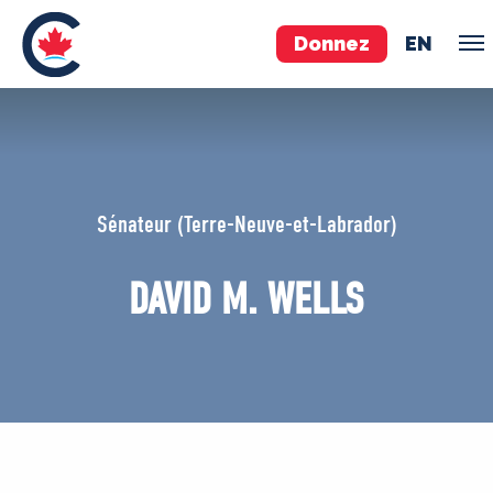
Donnez
EN
ÉQUIPE
Pierre Poilievre
Sénateur (Terre-Neuve-et-Labrador)
Vos députés conservateurs
Cabinet fantôme
DAVID M. WELLS
Exécutif national
ACÉ
À PROPOS
Documents constitutifs