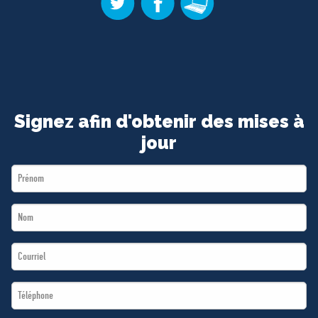
Signez afin d'obtenir des mises à
jour
First
Name
Last
*
Name
Email
*
*
Téléphone
*