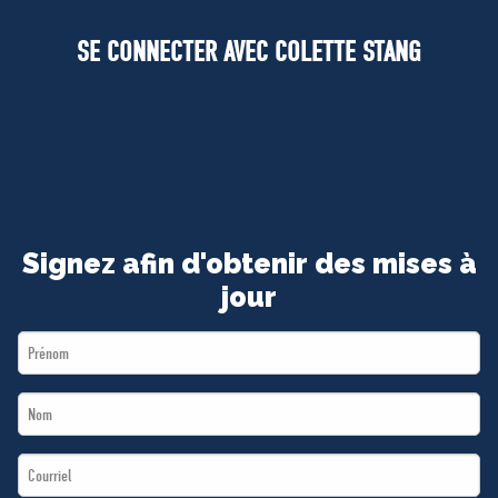
MÉDIAS
SE CONNECTER AVEC COLETTE STANG
BÉNÉVOLE
ADHÉREZ
BOUTIQUE
Signez afin d'obtenir des mises à
jour
First
Name
Last
*
Name
Email
*