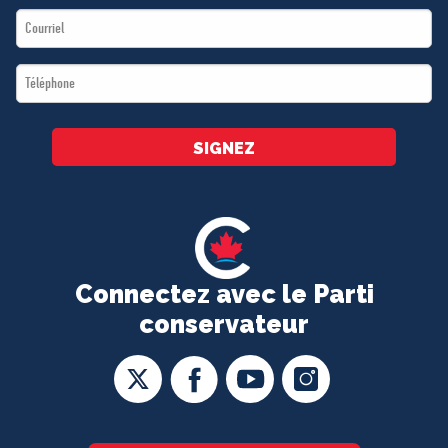
Email
*
*
Téléphone
*
SIGNEZ
Connectez avec le Parti
conservateur