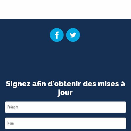
Signez afin d'obtenir des mises à
jour
First
Name
Last
*
Name