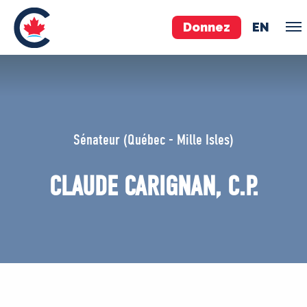
Donnez
EN
ÉQUIPE
Pierre Poilievre
Sénateur (Québec - Mille Isles)
Vos députés conservateurs
Cabinet fantôme
CLAUDE CARIGNAN, C.P.
Exécutif national
ACÉ
À PROPOS
Documents constitutifs