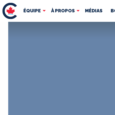
ÉQUIPE
À PROPOS
MÉDIAS
B
ÉQUIPE
À 
Pierre Poilievre
Docume
Vos députés conservateurs
Cabinet fantôme
Exécutif national
ACÉ