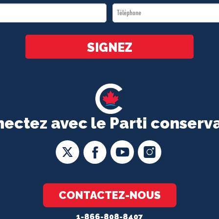
Téléphone
*
*
SIGNEZ
ectez avec le Parti conserv
CONTACTEZ-NOUS
1-866-808-8407