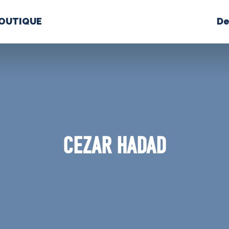
OUTIQUE
De
PROPOS
MÉDIAS
BÉ
nts constitutifs
CEZAR HADAD
BOUTIQUE