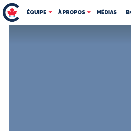
ÉQUIPE
À PROPOS
MÉDIAS
B
ÉQUIPE
À 
Pierre Poilievre
Docume
Vos députés conservateurs
Cabinet fantôme
Exécutif national
ACÉ