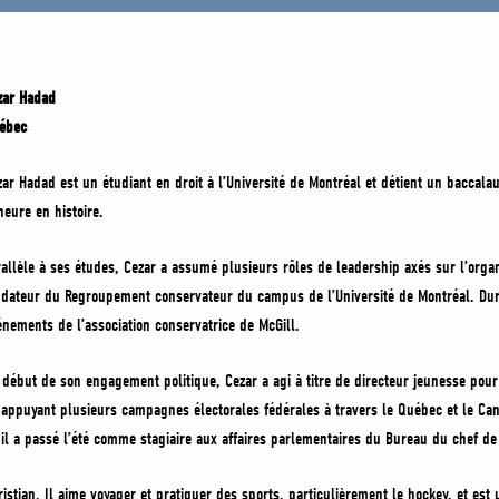
zar Hadad
ébec
zar Hadad est un étudiant en droit à l’Université de Montréal et détient un baccalau
neure en histoire.
rallèle à ses études, Cezar a assumé plusieurs rôles de leadership axés sur l’organi
ndateur du Regroupement conservateur du campus de l’Université de Montréal. Duran
énements de l’association conservatrice de McGill.
 début de son engagement politique, Cezar a agi à titre de directeur jeunesse pour 
 appuyant plusieurs campagnes électorales fédérales à travers le Québec et le Ca
 il a passé l’été comme stagiaire aux affaires parlementaires du Bureau du chef de l
ristian. Il aime voyager et pratiquer des sports, particulièrement le hockey, et e