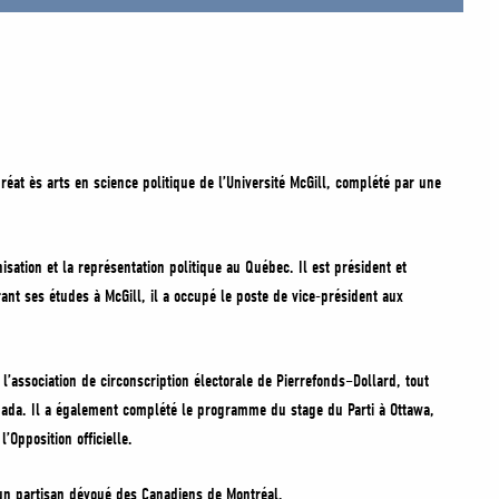
réat ès arts en science politique de l’Université McGill, complété par une
sation et la représentation politique au Québec. Il est président et
t ses études à McGill, il a occupé le poste de vice-président aux
l’association de circonscription électorale de Pierrefonds–Dollard, tout
nada. Il a également complété le programme du stage du Parti à Ottawa,
’Opposition officielle.
st un partisan dévoué des Canadiens de Montréal.