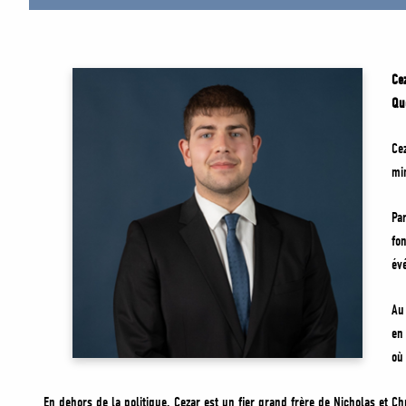
Ce
Qu
Ce
mi
Pa
fo
év
Au
en
où
En dehors de la politique, Cezar est un fier grand frère de Nicholas et Ch