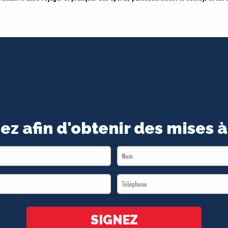
ez afin d'obtenir des mises à
Last
Name
Téléphone
*
*
SIGNEZ