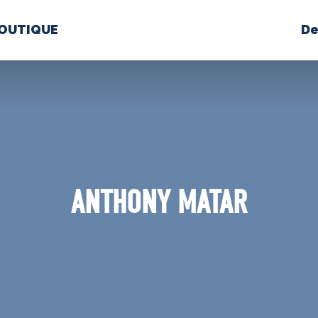
OUTIQUE
De
PROPOS
MÉDIAS
BÉ
nts constitutifs
ANTHONY MATAR
BOUTIQUE