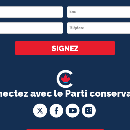
Last
Name
Téléphone
*
*
SIGNEZ
ectez avec le Parti conserv