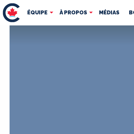
ÉQUIPE
À PROPOS
MÉDIAS
B
ÉQUIPE
À 
Pierre Poilievre
Docume
Vos députés conservateurs
Cabinet fantôme
Exécutif national
ACÉ