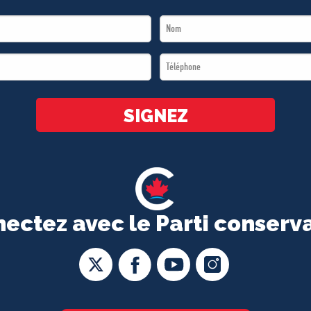
Last
Name
Téléphone
*
*
SIGNEZ
ectez avec le Parti conserv