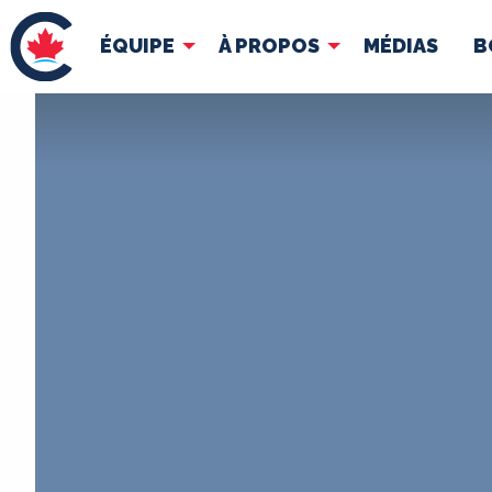
ÉQUIPE
À PROPOS
MÉDIAS
B
ÉQUIPE
À 
Pierre Poilievre
Docume
Vos députés conservateurs
Cabinet fantôme
Exécutif national
ACÉ