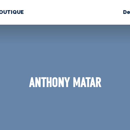
OUTIQUE
De
PROPOS
MÉDIAS
BÉ
nts constitutifs
ANTHONY MATAR
BOUTIQUE