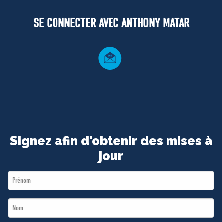
MÉDIAS
SE CONNECTER AVEC ANTHONY MATAR
BÉNÉVOLE
ADHÉREZ
BOUTIQUE
Signez afin d'obtenir des mises à
jour
First
Name
Last
*
Name