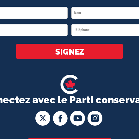
Last
Name
Téléphone
*
*
SIGNEZ
ectez avec le Parti conserv