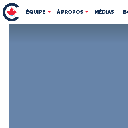
ÉQUIPE
À PROPOS
MÉDIAS
B
ÉQUIPE
À 
Pierre Poilievre
Docume
Vos députés conservateurs
Cabinet fantôme
Exécutif national
ACÉ