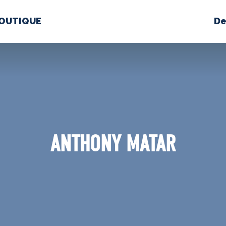
OUTIQUE
De
PROPOS
MÉDIAS
BÉ
nts constitutifs
ANTHONY MATAR
BOUTIQUE