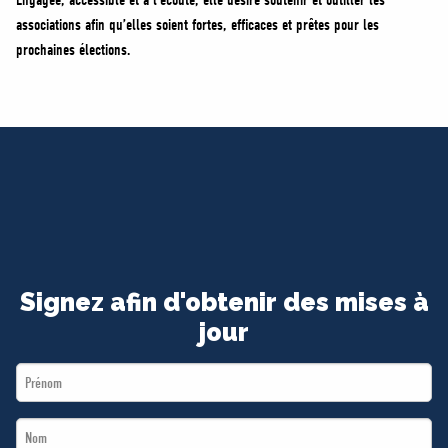
Engagée, accessible et à l’écoute, elle désire soutenir et outiller les
associations afin qu’elles soient fortes, efficaces et prêtes pour les
prochaines élections.
Signez afin d'obtenir des mises à
jour
First
Name
Last
*