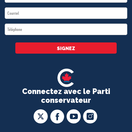
Name
Email
*
*
Téléphone
*
SIGNEZ
Connectez avec le Parti
conservateur