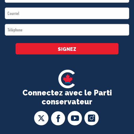
Name
Email
*
*
Téléphone
*
SIGNEZ
Connectez avec le Parti
conservateur