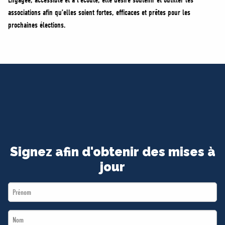
Engagée, accessible et à l’écoute, elle désire soutenir et outiller les
associations afin qu’elles soient fortes, efficaces et prêtes pour les
prochaines élections.
Signez afin d'obtenir des mises à
jour
First
Name
Last
*