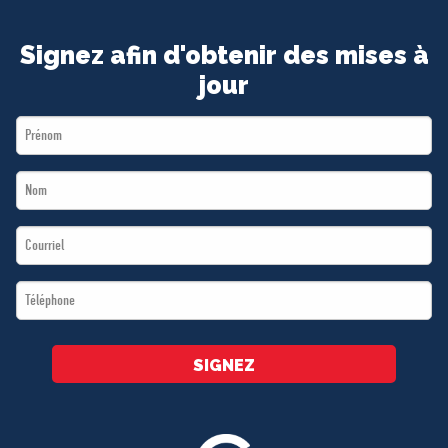
Signez afin d'obtenir des mises à
jour
First
Name
Last
*
Name
Email
*
*
Téléphone
*
SIGNEZ