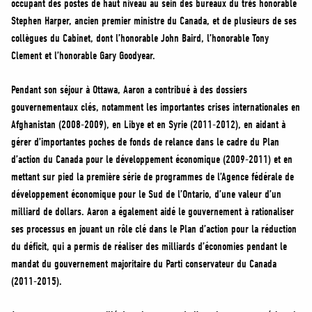
occupant des postes de haut niveau au sein des bureaux du très honorable
MÉDIAS
Stephen Harper, ancien premier ministre du Canada, et de plusieurs de ses
BÉNÉVOLE
collègues du Cabinet, dont l’honorable John Baird, l’honorable Tony
ADHÉREZ
Clement et l’honorable Gary Goodyear.
BOUTIQUE
Pendant son séjour à Ottawa, Aaron a contribué à des dossiers
gouvernementaux clés, notamment les importantes crises internationales en
Afghanistan (2008-2009), en Libye et en Syrie (2011-2012), en aidant à
gérer d’importantes poches de fonds de relance dans le cadre du Plan
d’action du Canada pour le développement économique (2009-2011) et en
mettant sur pied la première série de programmes de l’Agence fédérale de
développement économique pour le Sud de l’Ontario, d’une valeur d’un
milliard de dollars. Aaron a également aidé le gouvernement à rationaliser
ses processus en jouant un rôle clé dans le Plan d’action pour la réduction
du déficit, qui a permis de réaliser des milliards d’économies pendant le
mandat du gouvernement majoritaire du Parti conservateur du Canada
(2011-2015).