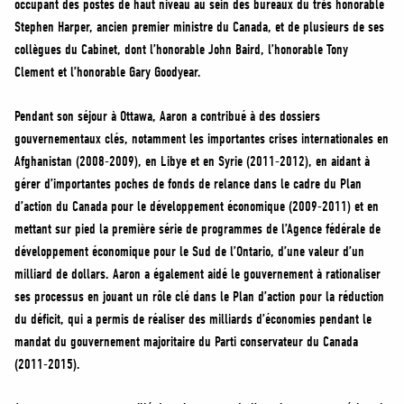
occupant des postes de haut niveau au sein des bureaux du très honorable
MÉDIAS
Stephen Harper, ancien premier ministre du Canada, et de plusieurs de ses
BÉNÉVOLE
collègues du Cabinet, dont l’honorable John Baird, l’honorable Tony
ADHÉREZ
Clement et l’honorable Gary Goodyear.
BOUTIQUE
Pendant son séjour à Ottawa, Aaron a contribué à des dossiers
gouvernementaux clés, notamment les importantes crises internationales en
Afghanistan (2008-2009), en Libye et en Syrie (2011-2012), en aidant à
gérer d’importantes poches de fonds de relance dans le cadre du Plan
d’action du Canada pour le développement économique (2009-2011) et en
mettant sur pied la première série de programmes de l’Agence fédérale de
développement économique pour le Sud de l’Ontario, d’une valeur d’un
milliard de dollars. Aaron a également aidé le gouvernement à rationaliser
ses processus en jouant un rôle clé dans le Plan d’action pour la réduction
du déficit, qui a permis de réaliser des milliards d’économies pendant le
mandat du gouvernement majoritaire du Parti conservateur du Canada
(2011-2015).