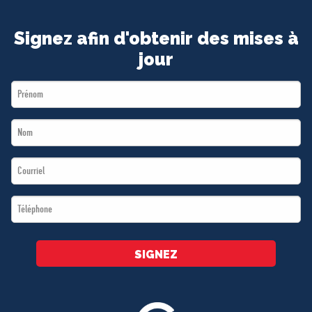
Signez afin d'obtenir des mises à
jour
First
Name
Last
*
Name
Email
*
*
Téléphone
*
SIGNEZ