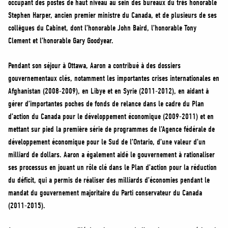
occupant des postes de haut niveau au sein des bureaux du très honorable
MÉDIAS
Stephen Harper, ancien premier ministre du Canada, et de plusieurs de ses
BÉNÉVOLE
collègues du Cabinet, dont l’honorable John Baird, l’honorable Tony
ADHÉREZ
Clement et l’honorable Gary Goodyear.
BOUTIQUE
Pendant son séjour à Ottawa, Aaron a contribué à des dossiers
gouvernementaux clés, notamment les importantes crises internationales en
Afghanistan (2008-2009), en Libye et en Syrie (2011-2012), en aidant à
gérer d’importantes poches de fonds de relance dans le cadre du Plan
d’action du Canada pour le développement économique (2009-2011) et en
mettant sur pied la première série de programmes de l’Agence fédérale de
développement économique pour le Sud de l’Ontario, d’une valeur d’un
milliard de dollars. Aaron a également aidé le gouvernement à rationaliser
ses processus en jouant un rôle clé dans le Plan d’action pour la réduction
du déficit, qui a permis de réaliser des milliards d’économies pendant le
mandat du gouvernement majoritaire du Parti conservateur du Canada
(2011-2015).