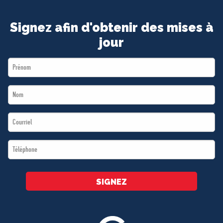
Signez afin d'obtenir des mises à
jour
First
Name
Last
*
Name
Email
*
*
Téléphone
*
SIGNEZ