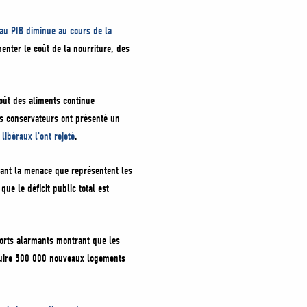
au PIB diminue au cours de la
nter le coût de la nourriture, des
coût des aliments continue
es conservateurs ont présenté un
 libéraux l’ont rejeté
.
nt la menace que représentent les
ue le déficit public total est
ports alarmants montrant que les
ruire 500 000 nouveaux logements