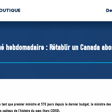
OUTIQUE
De
PROPOS
MÉDIAS
BÉ
nts constitutifs
é hebdomadaire : Rétablir un Canada abo
BOUTIQUE
n tant que premier ministre et 570 jours depuis le dernier budget, le ministre de
s coûteux de l’histoire du pays (hors COVID).