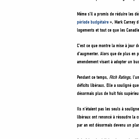
Même s’il a promis de réduire les 
période budgétaire
», Mark Carney do
logements et tout ce que les Canadi
C’est ce que montre la mise à jour 
d’augmenter. Alors que de plus en p
amendement visant à adopter un bud
Pendant ce temps,
Fitch Ratings
, l’u
déficits libéraux. Elle a souligné qu
désormais plus de huit fois supérie
Ils n’étaient pas les seuls à souli
libéraux ont renoncé à résoudre la c
par an est désormais devenu un pla