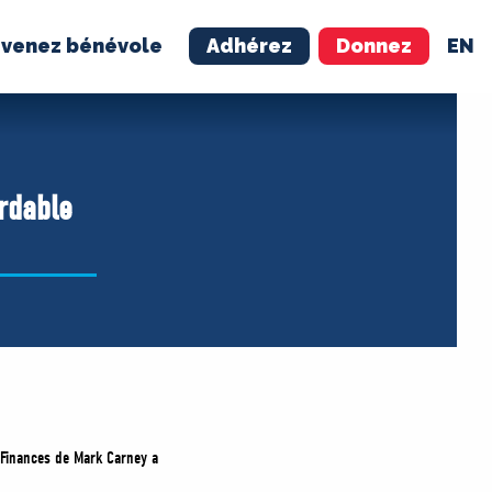
venez bénévole
Adhérez
Donnez
EN
NÉVOLE
ADHÉREZ
rdable
s Finances de Mark Carney a