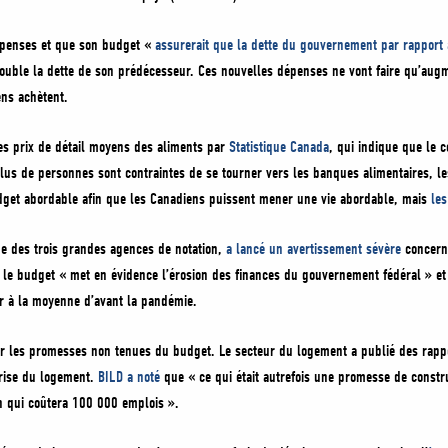
dépenses et que son budget «
assurerait que la dette du gouvernement par rapport 
uble la dette de son prédécesseur. Ces nouvelles dépenses ne vont faire qu’augme
ens achètent.
des prix de détail moyens des aliments par
Statistique Canada
, qui indique que le 
lus de personnes sont contraintes de se tourner vers les banques alimentaires, l
get abordable afin que les Canadiens puissent mener une vie abordable, mais
les
ne des trois grandes agences de notation,
a lancé un avertissement sévère
concerna
e le budget « met en évidence l’érosion des finances du gouvernement fédéral » et q
ur à la moyenne d’avant la pandémie.
gner les promesses non tenues du budget. Le secteur du logement a publié des rap
rise du logement.
BILD a noté
que « ce qui était autrefois une promesse de const
n qui coûtera 100 000 emplois ».