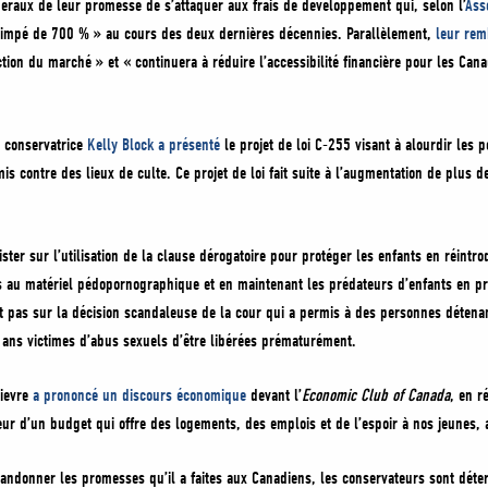
ibéraux de leur promesse de s’attaquer aux frais de développement qui, selon l’
Ass
rimpé de 700 % » au cours des deux dernières décennies. Parallèlement,
leur rem
ction du marché » et « continuera à réduire l’accessibilité financière pour les Ca
 conservatrice
Kelly Block a présenté
le projet de loi C-255 visant à alourdir les p
 contre des lieux de culte. Ce projet de loi fait suite à l’augmentation de plus d
ster sur l’utilisation de la clause dérogatoire pour protéger les enfants en réint
ées au matériel pédopornographique et en maintenant les prédateurs d’enfants en pr
t pas sur la décision scandaleuse de la cour qui a permis à des personnes détena
s ans victimes d’abus sexuels d’être libérées prématurément.
ievre
a prononcé un discours économique
devant l’
Economic Club of Canada
, en r
ur d’un budget qui offre des logements, des emplois et de l’espoir à nos jeunes, 
andonner les promesses qu’il a faites aux Canadiens, les conservateurs sont déte