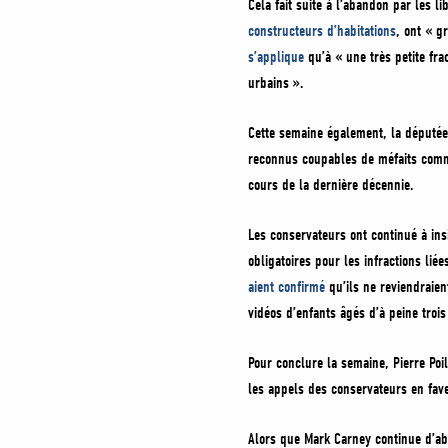
Cela fait suite à l’abandon par les l
constructeurs d’habitations
, ont « g
s’applique
qu’à « une très petite fra
urbains ».
Cette semaine également, la députée
reconnus coupables de méfaits commis
cours de la dernière décennie.
Les conservateurs ont continué à insi
obligatoires pour les infractions li
aient confirmé
qu’ils ne reviendraien
vidéos d’enfants âgés d’à peine troi
Pour conclure la semaine, Pierre Poil
les appels des conservateurs en fave
Alors que Mark Carney continue d’ab