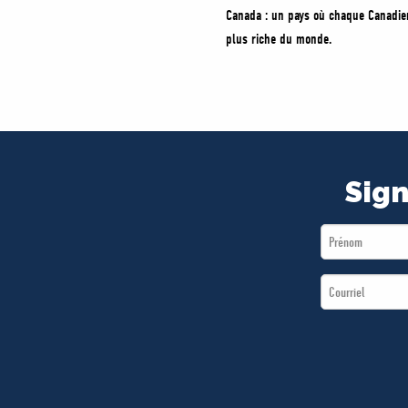
Canada : un pays où chaque Canadien
plus riche du monde.
Sign
First
Name
Email
*
*