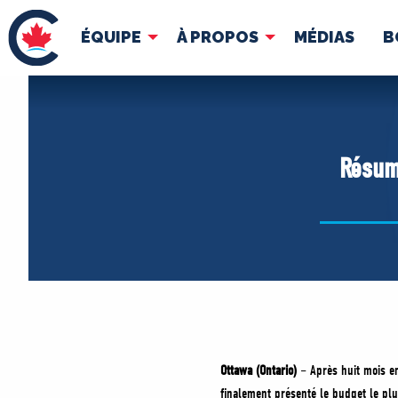
ÉQUIPE
À PROPOS
MÉDIAS
B
ÉQUIPE
À 
Pierre Poilievre
Docume
Résum
Vos députés conservateurs
Cabinet fantôme
Exécutif national
ACÉ
Ottawa (Ontario)
– Après huit mois e
finalement présenté le budget le plu