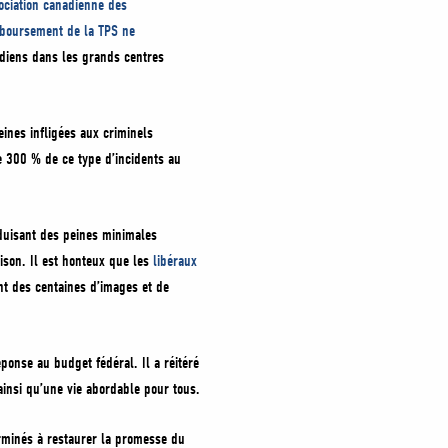
ociation canadienne des
boursement de la TPS ne
nadiens dans les grands centres
eines infligées aux criminels
e 300 % de ce type d’incidents au
roduisant des peines minimales
ison. Il est honteux que les
libéraux
nt des centaines d’images et de
éponse au budget fédéral. Il a réitéré
ainsi qu’une vie abordable pour tous.
rminés à restaurer la promesse du