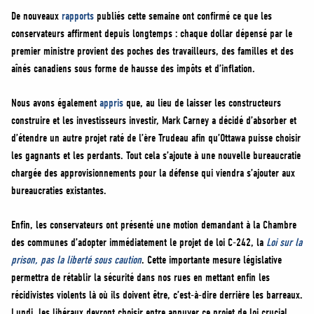
De nouveaux
rapports
publiés cette semaine ont confirmé ce que les
conservateurs affirment depuis longtemps : chaque dollar dépensé par le
premier ministre provient des poches des travailleurs, des familles et des
aînés canadiens sous forme de hausse des impôts et d’inflation.
Nous avons également
appris
que, au lieu de laisser les constructeurs
construire et les investisseurs investir, Mark Carney a décidé d’absorber et
d’étendre un autre projet raté de l’ère Trudeau afin qu’Ottawa puisse choisir
les gagnants et les perdants. Tout cela s’ajoute à une nouvelle bureaucratie
chargée des approvisionnements pour la défense qui viendra s’ajouter aux
bureaucraties existantes.
Enfin, les conservateurs ont présenté une motion demandant à la Chambre
des communes d’adopter immédiatement le projet de loi C-242, la
Loi sur la
prison, pas la liberté sous caution
. Cette importante mesure législative
permettra de rétablir la sécurité dans nos rues en mettant enfin les
récidivistes violents là où ils doivent être, c’est-à-dire derrière les barreaux.
Lundi, les libéraux devront choisir entre appuyer ce projet de loi crucial