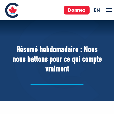
Donnez
EN
ÉQUIPE
Pierre Poilievre
Résumé hebdomadaire : Nous
Vos députés conservateurs
nous battons pour ce qui compte
Cabinet fantôme
vraiment
Exécutif national
ACÉ
À PROPOS
Documents constitutifs