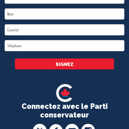
Name
Last
*
Name
Email
*
*
Téléphone
*
SIGNEZ
Connectez avec le Parti
conservateur