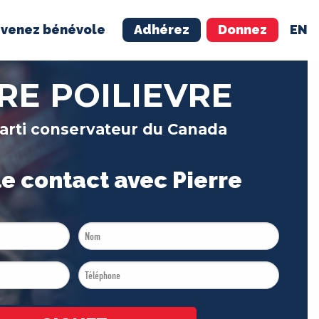
venez bénévole
Adhérez
Donnez
EN
NÉVOLE
ADHÉREZ
RE POILIEVRE
arti conservateur du Canada
e contact avec Pierre
Last
Name
Téléphone
*
*