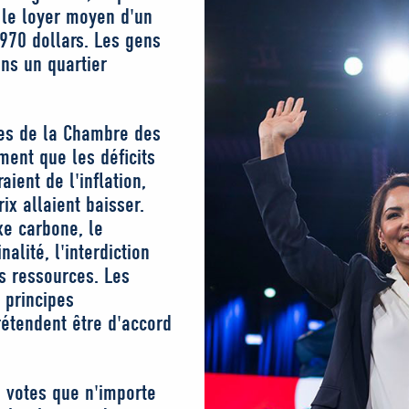
 le loyer moyen d'un
970 dollars. Les gens
ns un quartier
ces de la Chambre des
ment que les déficits
ient de l'inflation,
ix allaient baisser.
xe carbone, le
alité, l'interdiction
os ressources. Les
t principes
prétendent être d'accord
e votes que n'importe