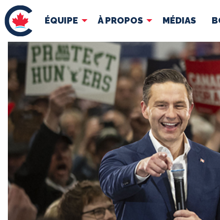
ÉQUIPE
À PROPOS
MÉDIAS
B
ÉQUIPE
À 
Pierre Poilievre
Docume
Vos députés conservateurs
Cabinet fantôme
Exécutif national
ACÉ