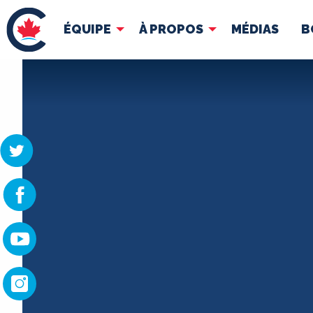
ÉQUIPE
À PROPOS
MÉDIAS
B
ÉQUIPE
À 
Pierre Poilievre
Docume
Vos députés conservateurs
Cabinet fantôme
Exécutif national
ACÉ