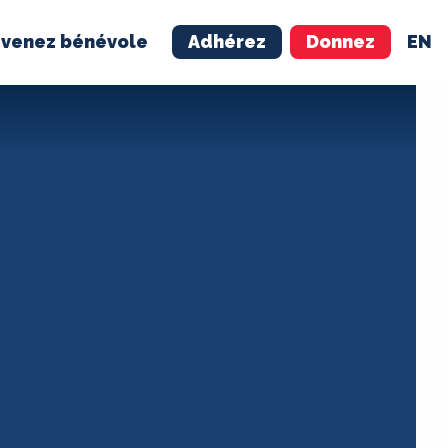
venez bénévole
Adhérez
Donnez
EN
NÉVOLE
ADHÉREZ