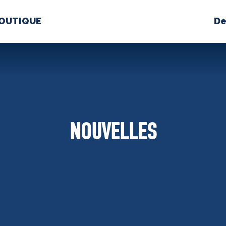
OUTIQUE
De
PROPOS
MÉDIAS
BÉ
nts constitutifs
NOUVELLES
BOUTIQUE