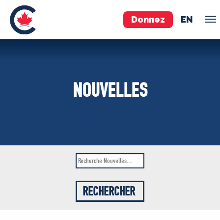
Donnez
EN
ÉQUIPE
NOUVELLES
Pierre Poilievre
Vos députés conservateurs
Cabinet fantôme
Exécutif national
ACÉ
À PROPOS
Documents constitutifs