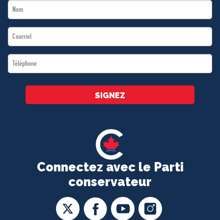
Last
*
Name
Email
*
*
Téléphone
*
SIGNEZ
Connectez avec le Parti
conservateur