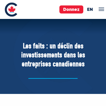
Donnez
EN
ÉQUIPE
Pierre Poilievre
Les faits : un déclin des
Vos députés conservateurs
investissements dans les
Cabinet fantôme
entreprises canadiennes
Exécutif national
ACÉ
À PROPOS
Documents constitutifs