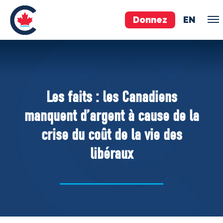
Donnez
EN
ÉQUIPE
Pierre Poilievre
Les faits : les Canadiens
Vos députés conservateurs
manquent d’argent à cause de la
Cabinet fantôme
crise du coût de la vie des
Exécutif national
libéraux
ACÉ
À PROPOS
Documents constitutifs