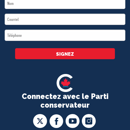
Last
*
Name
Email
*
*
Téléphone
*
SIGNEZ
Connectez avec le Parti
conservateur