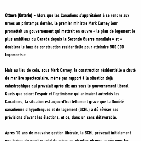
MÉDIAS
BÉNÉVOLE
Ottawa (Ontario) –
Alors que les Canadiens s’apprêtaient à se rendre aux
urnes au printemps dernier, le premier ministre Mark Carney leur
ADHÉREZ
promettait un gouvernement qui mettrait en œuvre « le plan de logement le
BOUTIQUE
plus ambitieux du Canada depuis la Seconde Guerre mondiale » et «
doublera le taux de construction résidentielle pour atteindre 500 000
logements ».
Mais au lieu de cela, sous Mark Carney, la construction résidentielle a chuté
de manière spectaculaire, même par rapport à la situation déjà
catastrophique qui prévalait après dix ans sous le gouvernement libéral.
Quels que soient l’espoir et l’optimisme qui animaient autrefois les
Canadiens, la situation est aujourd’hui tellement grave que la Société
canadienne d’hypothèques et de logement (SCHL) a dû réviser ses
prévisions d’avant les élections, et ce, dans un sens défavorable.
Après 10 ans de mauvaise gestion libérale, la SCHL prévoyait initialement
une baisse du nombre total de mises en chantier chaque année pour les