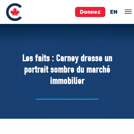
Donnez
EN
ÉQUIPE
Pierre Poilievre
Les faits : Carney dresse un
Vos députés conservateurs
portrait sombre du marché
Cabinet fantôme
immobilier
Exécutif national
ACÉ
À PROPOS
Documents constitutifs