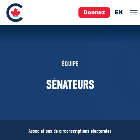
Donnez
EN
ÉQUIPE
Pierre Poilievre
ÉQUIPE
Vos députés conservateurs
Cabinet fantôme
SÉNATEURS
Exécutif national
ACÉ
À PROPOS
Documents constitutifs
Associations de circonscriptions électorales