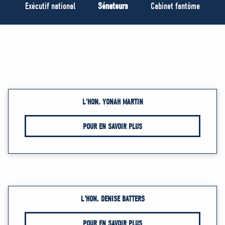
MÉDIAS
Exécutif national
Sénateurs
Cabinet fantôme
BÉNÉVOLE
ADHÉREZ
BOUTIQUE
L'HON. YONAH MARTIN
POUR EN SAVOIR PLUS
L'HON. DENISE BATTERS
POUR EN SAVOIR PLUS