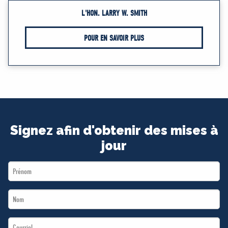
L'HON. LARRY W. SMITH
POUR EN SAVOIR PLUS
Signez afin d'obtenir des mises à
jour
First
Name
Last
*
Name
Email
*