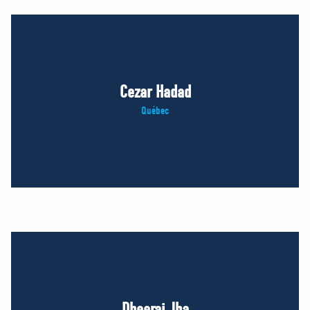
Cezar Hadad
Québec
Dheeraj Jha