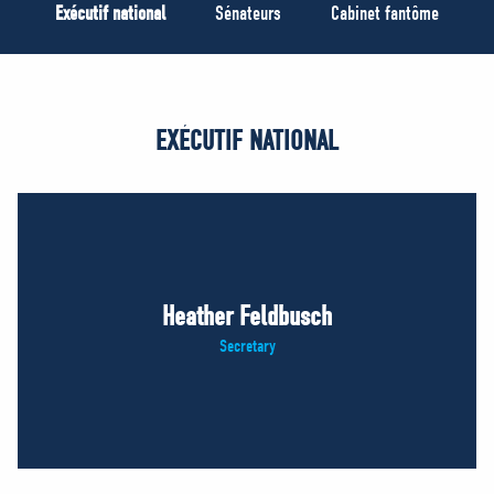
MÉDIAS
Exécutif national
Sénateurs
Cabinet fantôme
BÉNÉVOLE
ADHÉREZ
BOUTIQUE
EXÉCUTIF NATIONAL
Heather Feldbusch
Secretary