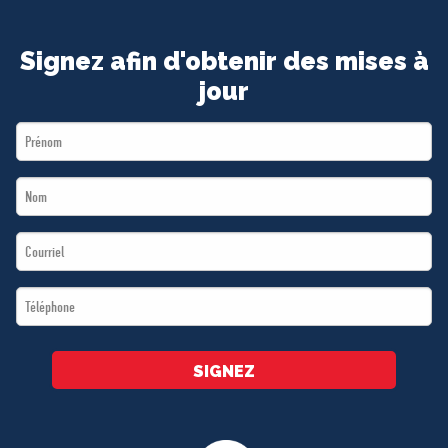
Signez afin d'obtenir des mises à
jour
First
Name
Last
*
Name
Email
*
*
Téléphone
*
SIGNEZ