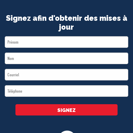
Signez afin d'obtenir des mises à
jour
First
Name
Last
*
Name
Email
*
*
Téléphone
*
SIGNEZ