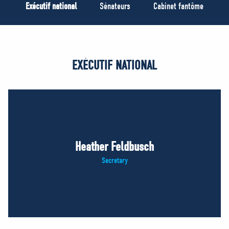
MÉDIAS
Exécutif national
Sénateurs
Cabinet fantôme
BÉNÉVOLE
ADHÉREZ
BOUTIQUE
EXÉCUTIF NATIONAL
Heather Feldbusch
Secretary