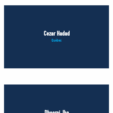
Cezar Hadad
Québec
Dheeraj Jha