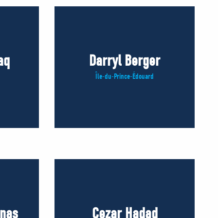
aq
Darryl Berger
Île-du-Prince-Édouard
inas
Cezar Hadad