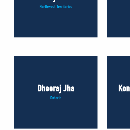
Northwest Territories
Dheeraj Jha
Kon
Ontario