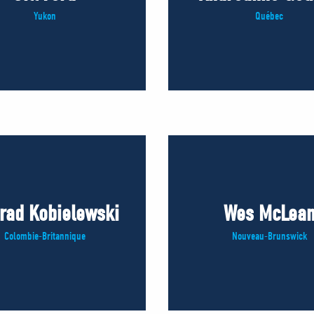
Yukon
Québec
rad Kobielewski
Wes McLea
Colombie-Britannique
Nouveau-Brunswick