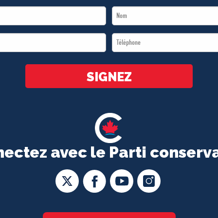
Last
Name
Téléphone
*
*
SIGNEZ
ectez avec le Parti conserv