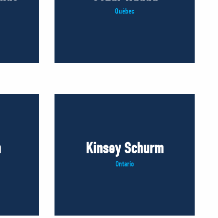
Québec
n
Kinsey Schurm
Ontario