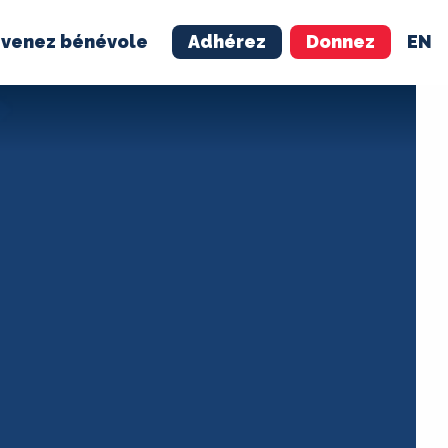
venez bénévole
Adhérez
Donnez
EN
NÉVOLE
ADHÉREZ