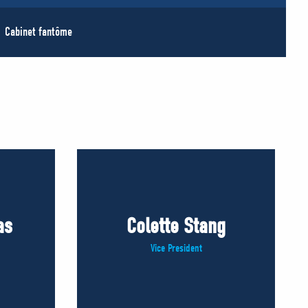
Cabinet fantôme
as
Colette Stang
Vice President