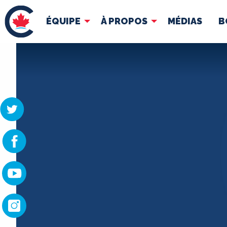
ÉQUIPE
À PROPOS
MÉDIAS
B
ÉQUIPE
À 
Pierre Poilievre
Docume
Vos députés conservateurs
Cabinet fantôme
Exécutif national
ACÉ