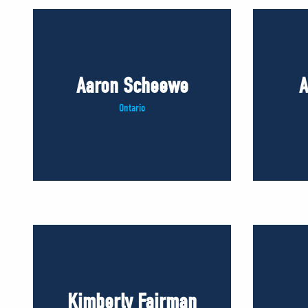
Aaron Scheewe
A
Ontario
Kimberly Fairman