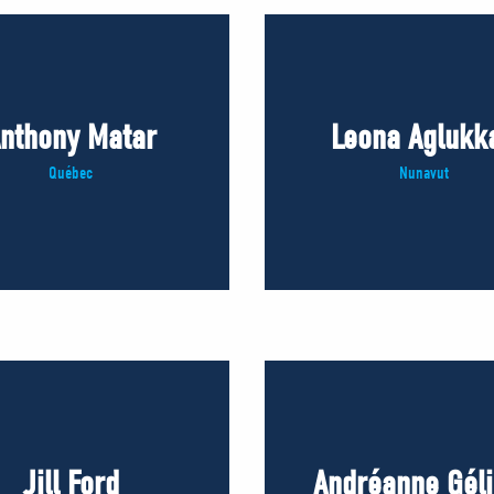
nthony Matar
Leona Aglukk
Québec
Nunavut
Jill Ford
Andréanne Gél